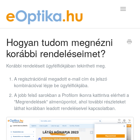
Toggle
Navigatio
GYIK Kezdőlap
Hogyan tudom megnézni
korábbi rendeléseimet?
kapcsolat@eoptika.hu
Korábbi rendeléseit ügyfélfiókjában tekintheti meg.
A regisztrációnál megadott e-mail cím és jelszó
kombinációval lépje be ügyfélfiókjába.
A jobb felső sarokban a Profilom ikonra kattintva elérheti a
"Megrendelések" almenüpontot, ahol további részleteket
láthat korábban leadott rendeléseivel kapcsolatban.