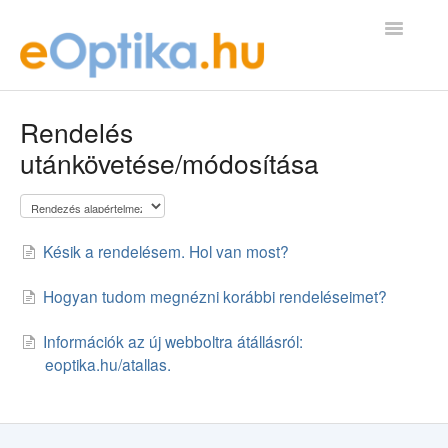
Toggle
Navigatio
GYIK Kezdőlap
Rendelés
utánkövetése/módosítása
kapcsolat@eoptika.hu
Késik a rendelésem. Hol van most?
Hogyan tudom megnézni korábbi rendeléseimet?
Információk az új webboltra átállásról:
eoptika.hu/atallas.