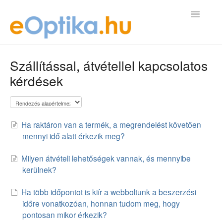
Toggle
Navigatio
GYIK Kezdőlap
Szállítással, átvétellel kapcsolatos
kérdések
kapcsolat@eoptika.hu
Ha raktáron van a termék, a megrendelést követően
mennyi idő alatt érkezik meg?
Milyen átvételi lehetőségek vannak, és mennyibe
kerülnek?
Ha több időpontot is kiír a webboltunk a beszerzési
időre vonatkozóan, honnan tudom meg, hogy
pontosan mikor érkezik?