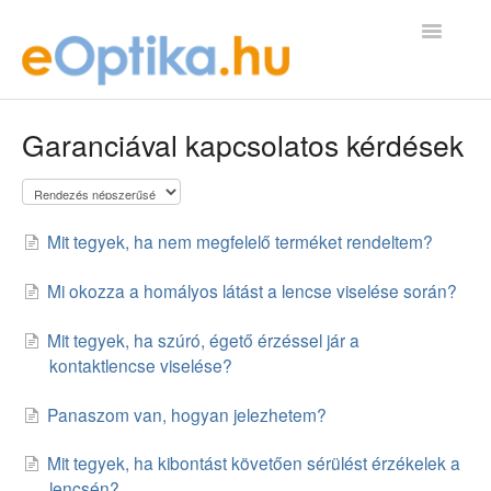
Toggle
Navigatio
GYIK Kezdőlap
Garanciával kapcsolatos kérdések
kapcsolat@eoptika.hu
Mit tegyek, ha nem megfelelő terméket rendeltem?
Mi okozza a homályos látást a lencse viselése során?
Mit tegyek, ha szúró, égető érzéssel jár a
kontaktlencse viselése?
Panaszom van, hogyan jelezhetem?
Mit tegyek, ha kibontást követően sérülést érzékelek a
lencsén?