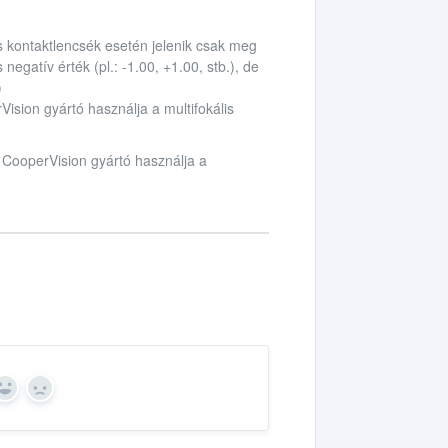
lis kontaktlencsék esetén jelenik csak meg
negatív érték (pl.: -1.00, +1.00, stb.), de
)
Vision gyártó használja a multifokális
a CooperVision gyártó használja a
Yes
No