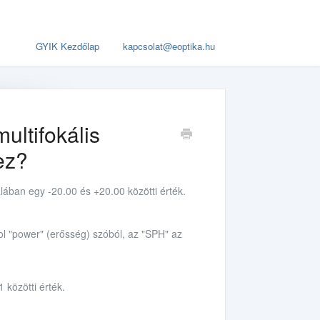
GYIK Kezdőlap
kapcsolat@eoptika.hu
ultifokális
ez?
lában egy -20.00 és +20.00 közötti érték.
1 közötti érték.