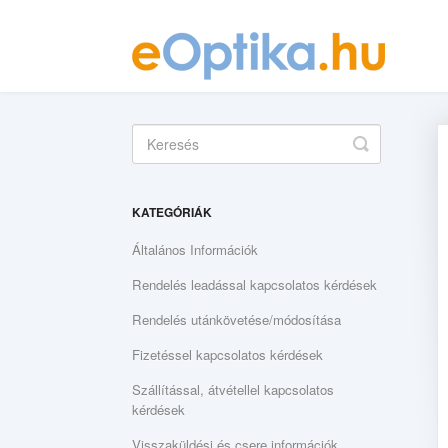
Toggle
Search
KATEGÓRIÁK
Általános Információk
Rendelés leadással kapcsolatos kérdések
Rendelés utánkövetése/módosítása
Fizetéssel kapcsolatos kérdések
Szállítással, átvétellel kapcsolatos
kérdések
Visszaküldési és csere információk