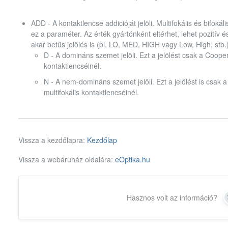
ADD - A kontaktlencse addicióját jelöli. Multifokális és bifoká
ez a paraméter. Az érték gyártónként eltérhet, lehet pozitív és 
akár betűs jelölés is (pl. LO, MED, HIGH vagy Low, High, stb.
D - A domináns szemet jelöli. Ezt a jelölést csak a Cooper
kontaktlencséinél.
N - A nem-domináns szemet jelöli. Ezt a jelölést is csak 
multifokális kontaktlencséinél.
Vissza a kezdőlapra:
Kezdőlap
Vissza a webáruház oldalára:
eOptika.hu
Hasznos volt az információ?