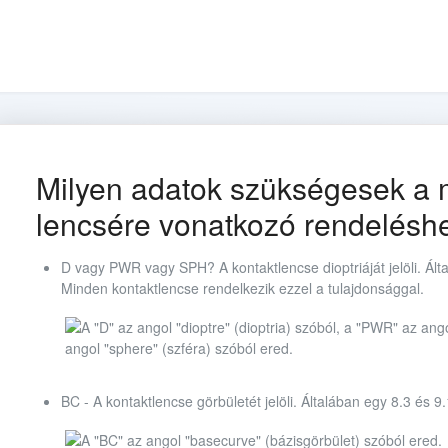
Milyen adatok szükségesek a m
lencsére vonatkozó rendelésh
D vagy PWR vagy SPH? A kontaktlencse dioptriáját jelöli. Álta
Minden kontaktlencse rendelkezik ezzel a tulajdonsággal.
BC - A kontaktlencse görbületét jelöli. Általában egy 8.3 és 9.