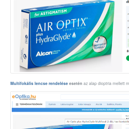
Multifokális lencse rendelése
esetén
az alap dioptria mellett m