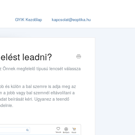
GYIK Kezdőlap
kapcsolat@eoptika.hu
elést leadni?
 Önnek megfelelő típusú lencsét válassza
bb és külön a bal szemre is adja meg az
a jobb vagy bal szemnél eltávolítani a
adat beírását kéri. Ugyanez a teendő
delnie.