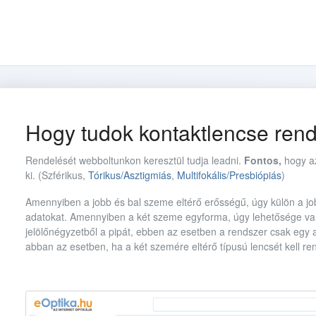
Hogy tudok kontaktlencse rend
Rendelését webboltunkon keresztül tudja leadni.
Fontos,
hogy az
ki. (Szférikus,
Tórikus/Asztigmiás
,
Multifokális/Presbiópiás
)
Amennyiben a jobb és bal szeme eltérő erősségű, úgy külön a jo
adatokat. Amennyiben a két szeme egyforma, úgy lehetősége van 
jelölőnégyzetből a pipát, ebben az esetben a rendszer csak egy 
abban az esetben, ha a két szemére eltérő típusú lencsét kell ren