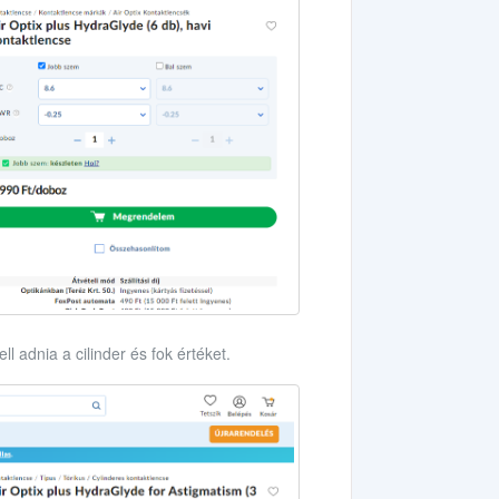
ll adnia a cilinder és fok értéket.