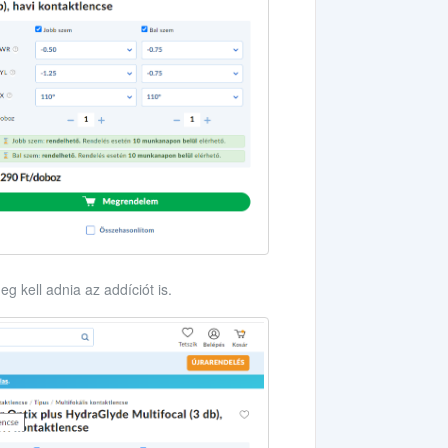
eg kell adnia az addíciót is.