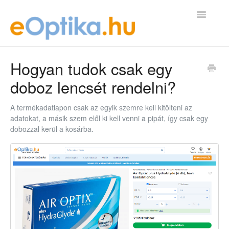
Toggle
Navigatio
GYIK Kezdőlap
Hogyan tudok csak egy
doboz lencsét rendelni?
kapcsolat@eoptika.hu
A termékadatlapon csak az egyik szemre kell kitölteni az
adatokat, a másik szem elől ki kell venni a pipát, így csak egy
dobozzal kerül a kosárba.