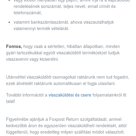
rendelésének sorszámát, teljes nevét, email címét és
telefonszámát,
valamint bankszámlaszámát, ahova visszautalhatjuk
valamennyi termék vételárát.
Fontos,
hogy csak a sértetlen, hibátlan állapotban, minden
gyári tartozékukkal együtt visszaküldött termék(ek)et tudjuk
visszavenni vagy kicserélni.
Utánvéttel visszaküldött csomagokat raktárunk nem tud fogadni,
ezek átvételét raktárunk automatikusan el fogja utasítani.
További információt a
visszaküldési és csere
folyamatainkról itt
talál!
Figyelmébe ajánljuk a Foxpost Return szolgáltatását,
amivel
kedvezőbb áron és egyszerűen visszaküldheti rendelését, attól
függetlenül, hogy eredetileg milyen szállítási módot választott.