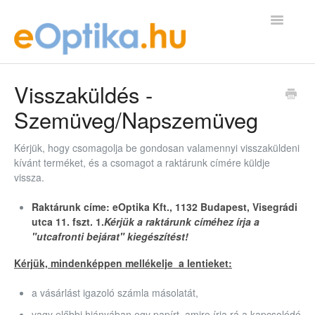
Toggle
Navigatio
GYIK Kezdőlap
Visszaküldés -
Szemüveg/Napszemüveg
kapcsolat@eoptika.hu
Kérjük, hogy csomagolja be gondosan valamennyi visszaküldeni
kívánt terméket, és a csomagot a raktárunk címére küldje
vissza.
Raktárunk címe: eOptika Kft., 1132 Budapest, Visegrádi
utca 11. fszt. 1.
Kérjük a raktárunk címéhez írja a
"utcafronti bejárat" kiegészítést!
Kérjük, mindenképpen mellékelje a lentieket:
a vásárlást igazoló számla másolatát,
vagy előbbi hiányában egy papírt, amire írja rá a kapcsolódó